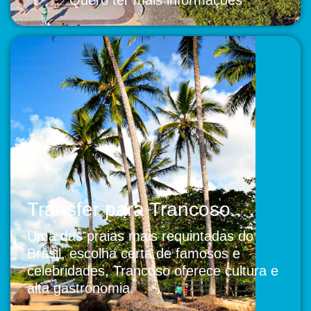
Quero ter mais informações
Transfer para Trancoso
Uma das praias mais requintadas do
Brasil, escolha certa de famosos e
celebridades, Trancoso oferece cultura e
alta gastronomia.