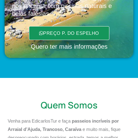
nos encanta com piscinas naturais e
belas falésias.
PREÇO P. DO ESPELHO
Quero ter mais informações
Quem Somos
Venha para EdicarlosTur e faça
passeios incríveis por
Arraial d’Ajuda, Trancoso, Caraíva
e muito mais, fique
despreocupado com horários, estrada, temos a melhor