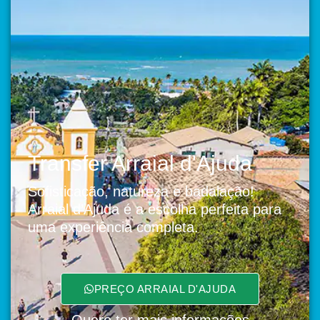
Transfer Arraial d'Ajuda
Sofisticação, natureza e badalação!
Arraial d’Ajuda é a escolha perfeita para
uma experiência completa.
PREÇO ARRAIAL D'AJUDA