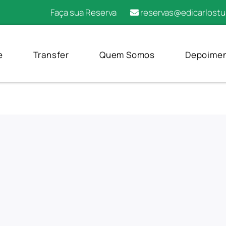
Faça sua Reserva
reservas@edicarlostu
e
Transfer
Quem Somos
Depoime